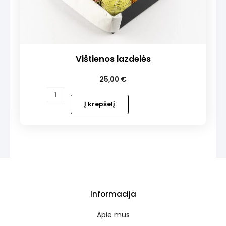
Vištienos lazdelės
25,00
€
produkto
kiekis:
Į krepšelį
Vištienos
lazdelės
Informacija
Apie mus