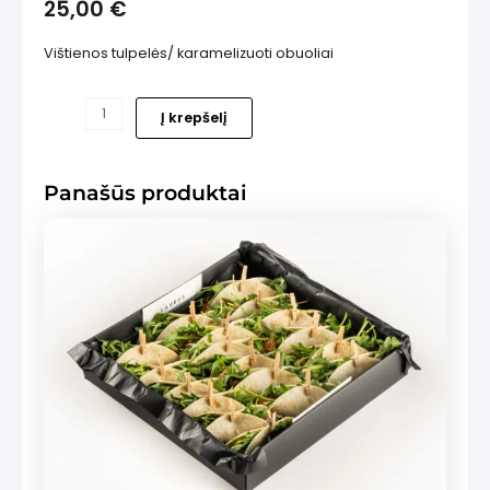
25,00
€
Vištienos tulpelės/ karamelizuoti obuoliai
produkto
Į krepšelį
kiekis:
is
Vištienos
tulpelės
Panašūs produktai