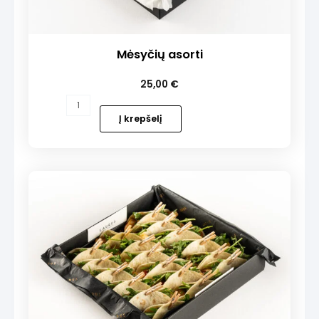
Mėsyčių asorti
25,00
€
produkto
kiekis:
Į krepšelį
Mėsyčių
asorti