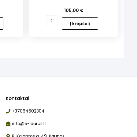
105,00
€
produkto
Į krepšelį
kiekis:
Užkandžių
rinkinys
KETURIEMS
Kontaktai
+37064602304
info@e-laurus.lt
R. Kalantos g. 49, Kaunas