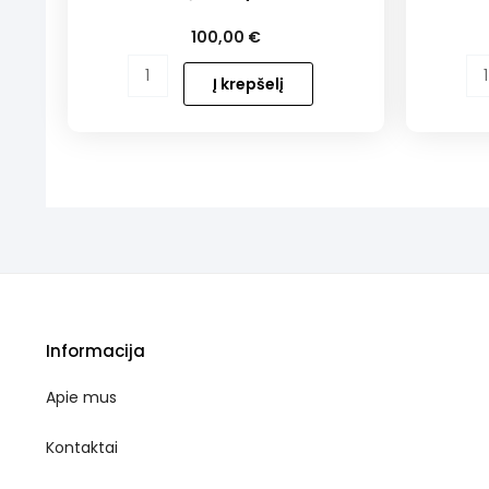
100,00
€
produkto
produkt
Į krepšelį
kiekis:
kiekis:
Užkandžių
Gruzinišk
rinkinys
baklažan
VAIKAMS
(30
vnt.)
Informacija
Apie mus
Kontaktai