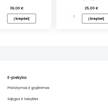
36,00
€
25,00
€
o
produkto
Į krepšelį
Į krepšelį
kiekis:
i
Silkė
ai
su
spanguolių
čatniu
E-prekyba
Pristatymas ir grąžinimas
Sąlygos ir taisyklės