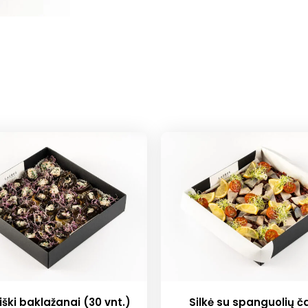
iški baklažanai (30 vnt.)
Silkė su spanguolių č