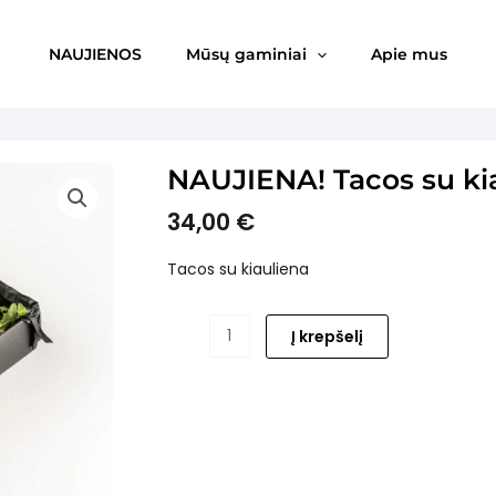
NAUJIENOS
Mūsų gaminiai
Apie mus
NAUJIENA! Tacos su ki
34,00
€
Tacos su kiauliena
produkto
Į krepšelį
kiekis:
NAUJIENA!
Tacos
su
kiauliena