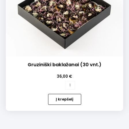
Gruziniški baklažanai (30 vnt.)
36,00
€
produkto
kiekis:
Gruziniški
Į krepšelį
baklažanai
(30
vnt.)