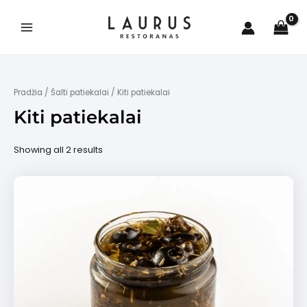
Pereiti
prie
turinio
Main
Menu
Pradžia
/
Šalti patiekalai
/ Kiti patiekalai
Kiti patiekalai
is
Showing all 2 results