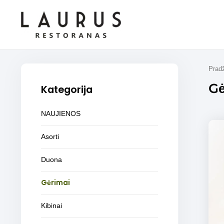
Pereiti
prie
turinio
Prad
Gė
Kategorija
NAUJIENOS
Asorti
Duona
Gėrimai
Kibinai