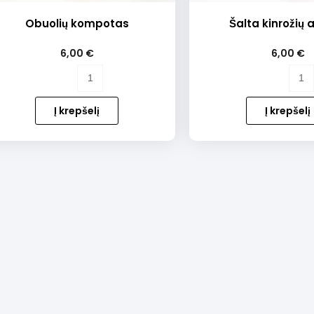
Obuolių kompotas
Šalta kinrožių 
6,00
€
6,00
€
produkto
produkto
kiekis:
kiekis:
Obuolių
Šalta
Į krepšelį
Į krepšelį
kompotas
kinrožių
arbata