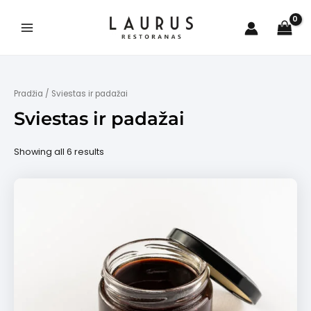
Pereiti
prie
turinio
Main
Menu
Pradžia
/ Sviestas ir padažai
Sviestas ir padažai
is
Showing all 6 results