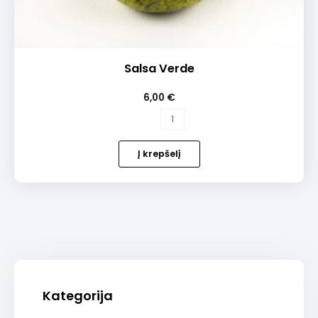
Salsa Verde
6,00
€
produkto
kiekis:
Salsa
Į krepšelį
Verde
Kategorija