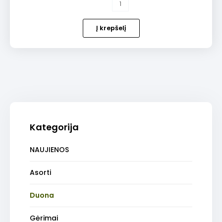
produkto
kiekis:
Kepta
Į krepšelį
duona
Kategorija
NAUJIENOS
Asorti
Duona
Gėrimai