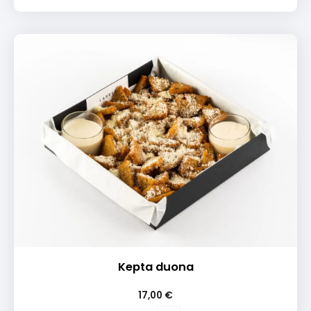
kepta
duona
su
lašiša
Kepta duona
17,00
€