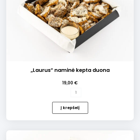
„Laurus” naminė kepta duona
19,00
€
produkto
kiekis:
„Laurus”
Į krepšelį
naminė
kepta
duona