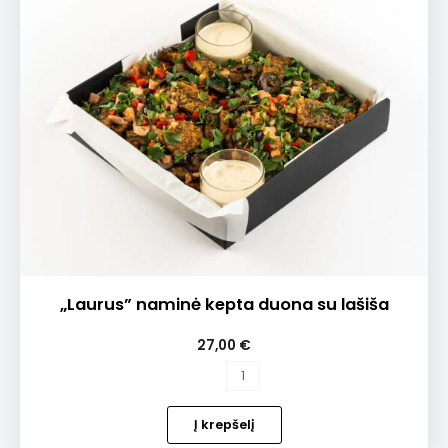
„Laurus” naminė kepta duona su lašiša
27,00
€
produkto
kiekis:
„Laurus”
Į krepšelį
naminė