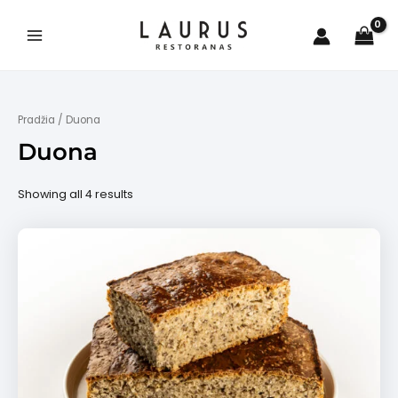
Pereiti
prie
turinio
Main
Menu
Pradžia
/ Duona
Duona
is
Showing all 4 results