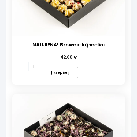
NAUJIENA! Brownie kąsneliai
42,00
€
produkto
kiekis:
Į krepšelį
NAUJIENA!
Brownie
kąsneliai