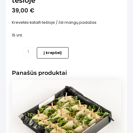
tešloje
39,00
€
Krevetės kataifi tešloje / čili mangų padažas
15 vnt.
is
produkto
Į krepšelį
kiekis:
NAUJIENA!
Krevetės
Panašūs produktai
kataifi
tešloje