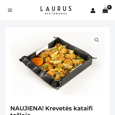
Pereiti
prie
turinio
Main
Menu
is
NAUJIENA! Krevetės kataifi