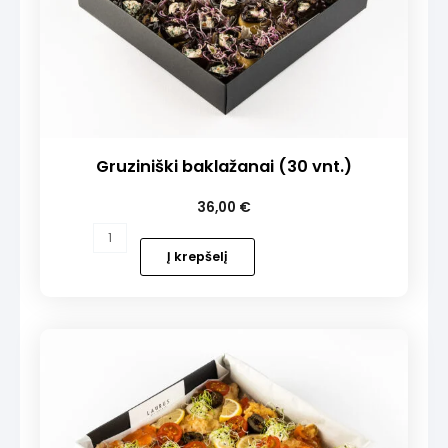
Gruziniški baklažanai (30 vnt.)
36,00
€
produkto
kiekis:
Į krepšelį
Gruziniški
baklažanai
(30
vnt.)