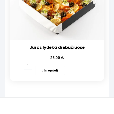
Jūros lydeka drebučiuose
25,00
€
produkto
kiekis:
Į krepšelį
Jūros
lydeka
drebučiuose