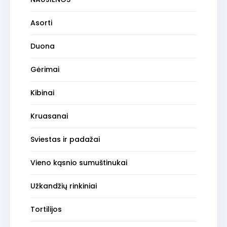
Asorti
Duona
is
Gėrimai
Kibinai
Kruasanai
Sviestas ir padažai
Vieno kąsnio sumuštinukai
Užkandžių rinkiniai
Tortilijos