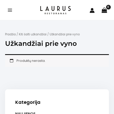
Pereiti
prie
turinio
Main
Menu
Pradžia
/
Kiti šalti užkandžiai
/ Užkandžiai prie vyno
Užkandžiai prie vyno
is
Produktų nerasta.
Kategorija
NAUJIENOS