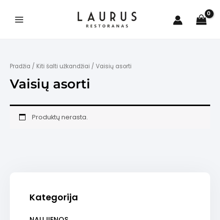
Pereiti
prie
turinio
Main
Menu
Pradžia
/
Kiti šalti užkandžiai
/ Vaisių asorti
Vaisių asorti
is
Produktų nerasta.
Kategorija
NAUJIENOS