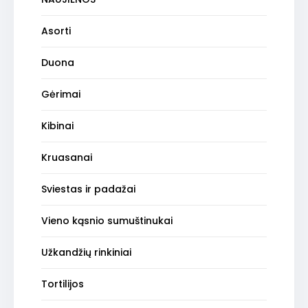
Asorti
Duona
is
Gėrimai
Kibinai
Kruasanai
Sviestas ir padažai
Vieno kąsnio sumuštinukai
Užkandžių rinkiniai
Tortilijos