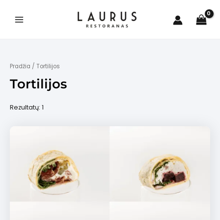
Pereiti
prie
turinio
Main
Menu
Pradžia
/ Tortilijos
Tortilijos
is
Rezultatų: 1