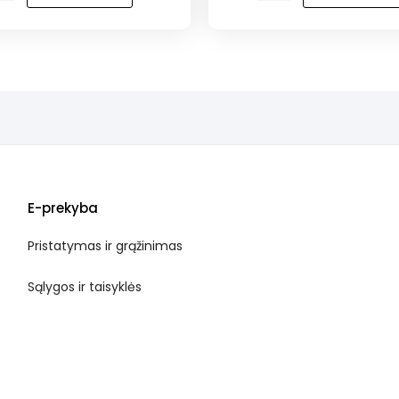
s
Burgeriukai
(20
vnt.)
E-prekyba
Pristatymas ir grąžinimas
Sąlygos ir taisyklės