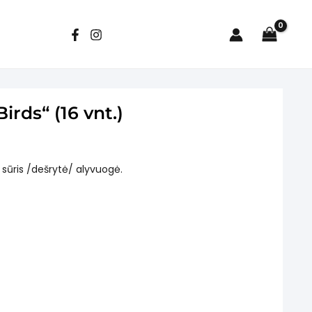
rds“ (16 vnt.)
̄ris /dešrytė/ alyvuogė.