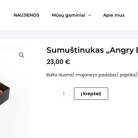
NAUJIENOS
Mūsų gaminiai
Apie mus
Sumuštinukas „Angry Bi
23,00
€
Balta duona/ majonezo padažas/ paprika/ su
produkto
Į krepšelį
kiekis:
Sumuštinukas
„Angry
Birds“
(16
vnt.)