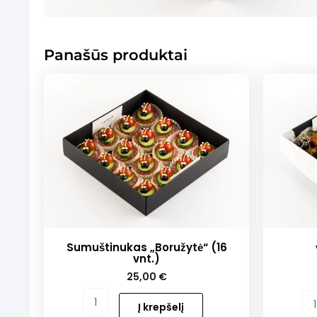
Panašūs produktai
Sumuštinukas „Boružytė“ (16
vnt.)
25,00
€
produkto
produkt
Į krepšelį
kiekis:
kiekis: