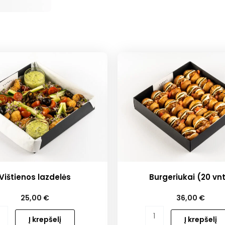
Vištienos lazdelės
Burgeriukai (20 vnt
25,00
€
36,00
€
o
produkto
Į krepšelį
Į krepšelį
kiekis: