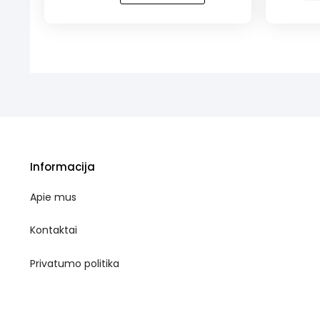
Sumuštinukas
Vištieno
„Boružytė“
lazdelės
(16
vnt.)
Informacija
Apie mus
Kontaktai
Privatumo politika