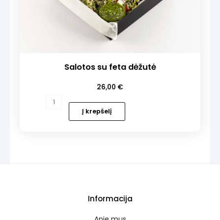
Salotos su feta dėžutė
26,00
€
produkto
kiekis:
Į krepšelį
Salotos
su
feta
dėžutė
Informacija
Apie mus