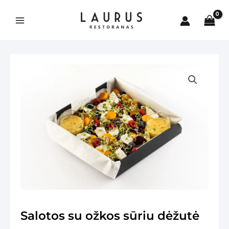
Pereiti
prie
turinio
Main
Menu
is
Salotos su ožkos sūriu dėžutė