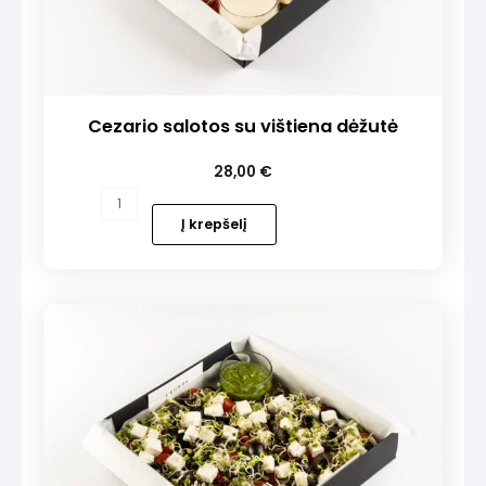
Cezario salotos su vištiena dėžutė
28,00
€
produkto
kiekis:
Į krepšelį
Cezario
salotos
su
vištiena
dėžutė