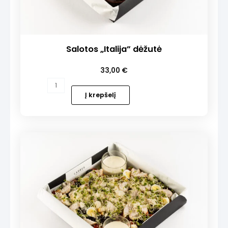
Salotos „Italija” dėžutė
33,00
€
produkto
kiekis:
Į krepšelį
Salotos
„Italija”
dėžutė