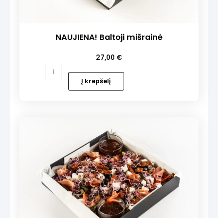
NAUJIENA! Baltoji mišrainė
27,00
€
produkto
kiekis:
Į krepšelį
NAUJIENA!
Baltoji
mišrainė