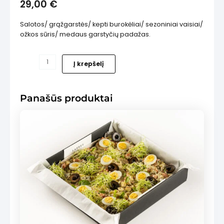
29,00
€
Salotos/ grąžgarstės/ kepti burokėliai/ sezoniniai vaisiai/
ožkos sūris/ medaus garstyčių padažas.
produkto
Į krepšelį
is
kiekis:
Salotos
su
Panašūs produktai
ožkos
sūriu
dėžutė