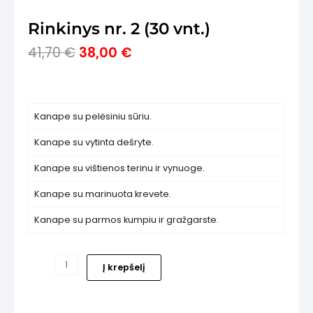
Rinkinys nr. 2 (30 vnt.)
Original
Current
41,70
€
38,00
€
price
price
was:
is:
41,70 €.
38,00 €.
is
Kanape su pelėsiniu sūriu.
Kanape su vytinta dešryte.
Kanape su vištienos terinu ir vynuoge.
Kanape su marinuota krevete.
Kanape su parmos kumpiu ir gražgarste.
produkto
Į krepšelį
kiekis:
Rinkinys
nr.