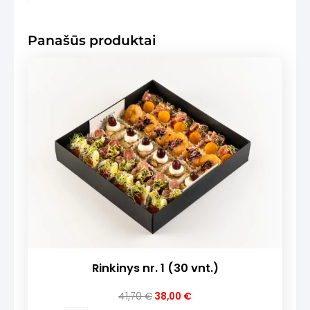
Panašūs produktai
Rinkinys nr. 1 (30 vnt.)
Original
Current
41,70
€
38,00
€
price
price