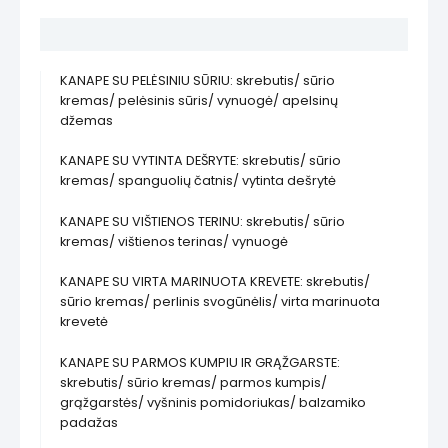
2
(30
Aprašymas
vnt.)
KANAPE SU PELĖSINIU SŪRIU: skrebutis/ sūrio
kremas/ pelėsinis sūris/ vynuogė/ apelsinų
džemas
KANAPE SU VYTINTA DEŠRYTE: skrebutis/ sūrio
kremas/ spanguolių čatnis/ vytinta dešrytė
KANAPE SU VIŠTIENOS TERINU: skrebutis/ sūrio
kremas/ vištienos terinas/ vynuogė
KANAPE SU VIRTA MARINUOTA KREVETE: skrebutis/
sūrio kremas/ perlinis svogūnėlis/ virta marinuota
krevetė
KANAPE SU PARMOS KUMPIU IR GRĄŽGARSTE:
skrebutis/ sūrio kremas/ parmos kumpis/
grąžgarstės/ vyšninis pomidoriukas/ balzamiko
padažas