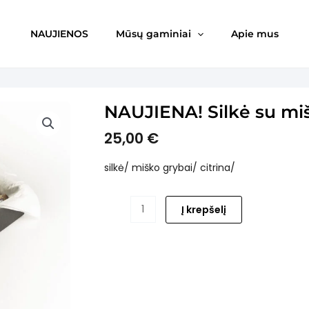
NAUJIENOS
Mūsų gaminiai
Apie mus
NAUJIENA! Silkė su mi
25,00
€
silkė/ miško grybai/ citrina/
produkto
Į krepšelį
kiekis:
NAUJIENA!
Silkė
su
miško
grybais