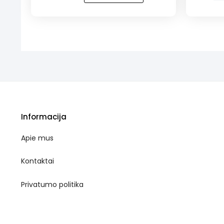
NAUJIENA!
Užkandži
Tartaletė
rinkinys
su
KETURIE
lazdyno
riešutais
Informacija
Apie mus
Kontaktai
Privatumo politika