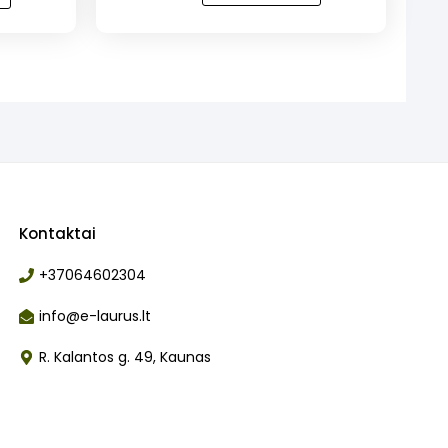
NAUJIENA!
Krevetės
kataifi
tešloje
Kontaktai
+37064602304
info@e-laurus.lt
R. Kalantos g. 49, Kaunas