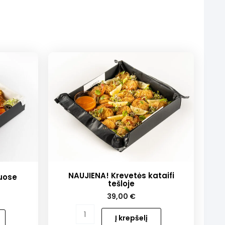
NAUJIENA! Krevetės kataifi
uose
tešloje
39,00
€
produkto
Į krepšelį
kiekis: