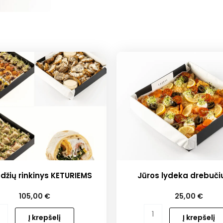
džių rinkinys KETURIEMS
Jūros lydeka drebuči
105,00
€
25,00
€
o
produkto
Į krepšelį
Į krepšelį
kiekis: