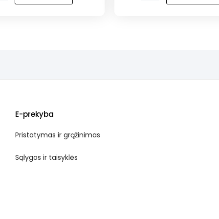
ų
Jūros
lydeka
MS
drebučiuose
E-prekyba
Pristatymas ir grąžinimas
Sąlygos ir taisyklės