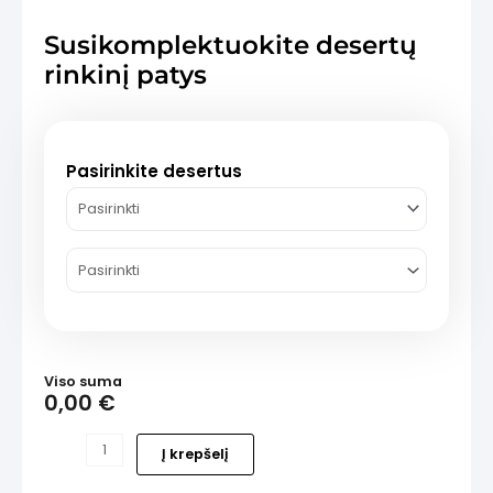
Susikomplektuokite desertų
rinkinį patys
is
Pasirinkite desertus
Viso suma
0,00
€
produkto
Į krepšelį
kiekis:
Susikomplektuokite