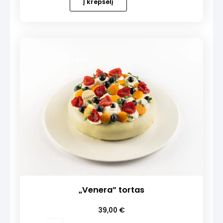
Į krepšelį
NAUJIENA!
„Amūras”
tortas
„Venera” tortas
39,00
€
produkto