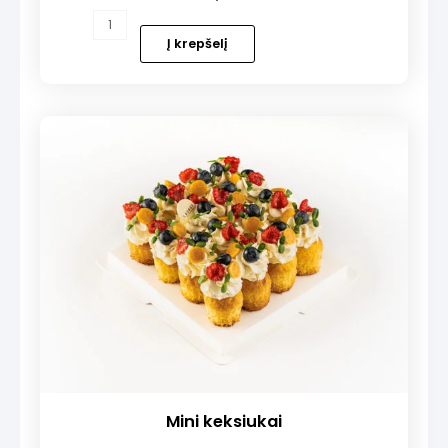
produkto
kiekis:
Į krepšelį
NAUJIENA!
Brownie
kąsneliai
Mini keksiukai