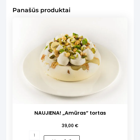
desertų
Panašūs produktai
rinkinį
patys
NAUJIENA! „Amūras” tortas
39,00
€
produkto
kiekis: