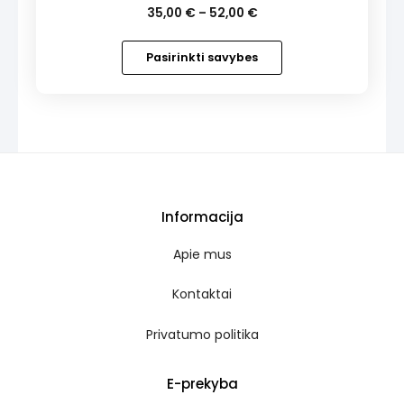
35,00
€
–
52,00
€
This
product
Pasirinkti savybes
has
multiple
variants.
The
options
may
be
chosen
on
Informacija
the
product
Apie mus
page
Kontaktai
Privatumo politika
E-prekyba