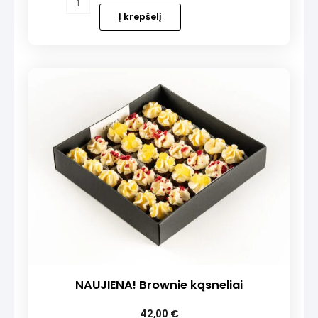
kiekis:
Į krepšelį
„Venera”
tortas
NAUJIENA! Brownie kąsneliai
42,00
€