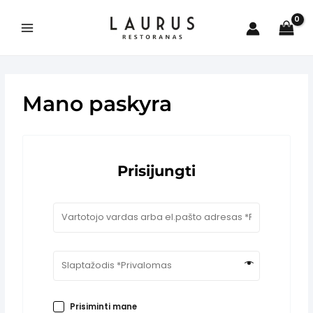
Pereiti
prie
turinio
Main
Menu
Mano paskyra
is
Prisijungti
Prisiminti mane