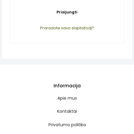
Prisijungti
Praradote savo slaptažodį?
is
Informacija
Apie mus
Kontaktai
Privatumo politika